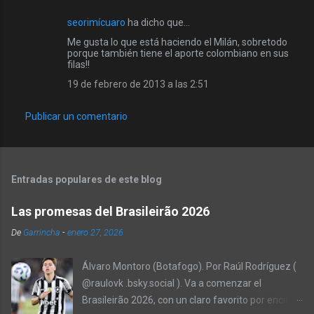
seorimícuaro
ha dicho que…
C
Me gusta lo que está haciendo el Milán, sobretodo
o
porque también tiene el aporte colombiano en sus
filas!!
m
19 de febrero de 2013 a las 2:51
e
n
Publicar un comentario
t
a
r
Entradas populares de este blog
i
o
Las promesas del Brasileirão 2026
s
De
Garrincha
-
enero 27, 2026
Álvaro Montoro (Botafogo). Por Raúl Rodríguez (
@raulovk .bsky.social ). Va a comenzar el
Brasileirão 2026, con un claro favorito por encima