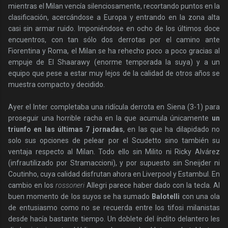
mientras el Milan vencía silenciosamente, recortando puntos en la
clasificación, acercándose a Europa y entrando en la zona alta
casi sin armar ruido. Imponiéndose en ocho de los últimos doce
encuentros, con tan sólo dos derrotas por el camino ante
Fiorentina y Roma, el Milan se ha rehecho poco a poco gracias al
empuje de El Shaarawy (enorme temporada la suya) y a un
equipo que pese a estar muy lejos de la calidad de otros años se
muestra compacto y decidido.
Ayer el Inter completaba una ridícula derrota en Siena (3-1) para
proseguir una horrible racha en la que acumula únicamente
un
triunfo en las últimas 7 jornadas
, en las que ha dilapidado no
solo sus opciones de pelear por el Scudetto sino también su
ventaja respecto al Milan. Todo ello sin Milito ni Ricky Alvárez
(infrautilizado por Stramaccioni), y por supuesto sin Sneijder ni
Coutinho, cuya calidad disfrutan ahora en Liverpool y Estambul. En
cambio en los
rossoneri
Allegri parece haber dado con la tecla. Al
buen momento de los suyos se ha sumado
Balotelli
con una ola
de entusiasmo como no se recuerda entre los tifosi milanistas
desde hacía bastante tiempo. Un doblete del ínclito delantero les