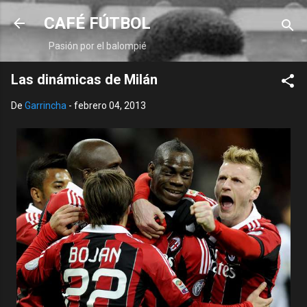
Ir al contenido principal
CAFÉ FÚTBOL
Pasión por el balompié
Las dinámicas de Milán
De
Garrincha
-
febrero 04, 2013